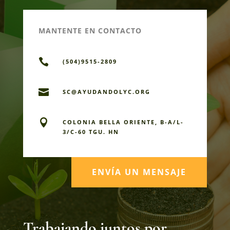
MANTENTE EN CONTACTO

(504)9515-2809

SC@AYUDANDOLYC.ORG

COLONIA BELLA ORIENTE, B-A/L-
3/C-60 TGU. HN
ENVÍA UN MENSAJE
Trabajando juntos por